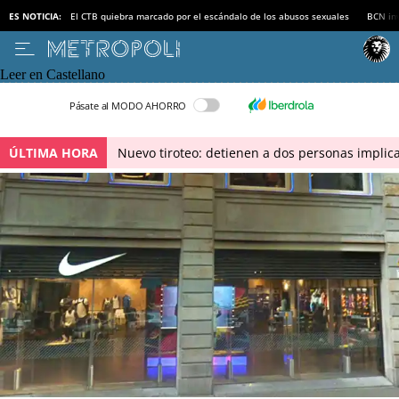
ES NOTICIA:
El CTB quiebra marcado por el escándalo de los abusos sexuales
BCN inv
Leer en Castellano
Pásate al MODO AHORRO
ÚLTIMA HORA
Nuevo tiroteo: detienen a dos personas implica