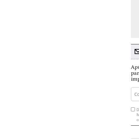
Apú
par
imp
D
M
c