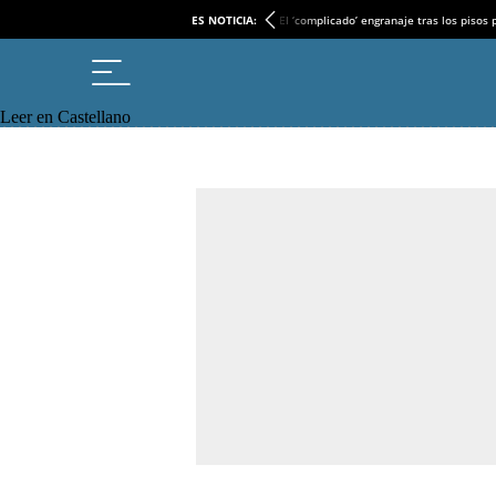
ES NOTICIA:
El ‘complicado’ engranaje tras los pisos
Leer en Castellano