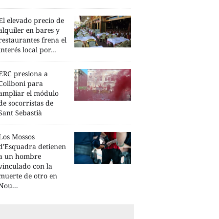
El elevado precio de
alquiler en bares y
restaurantes frena el
interés local por...
ERC presiona a
Collboni para
ampliar el módulo
de socorristas de
Sant Sebastià
Los Mossos
d'Esquadra detienen
a un hombre
vinculado con la
muerte de otro en
Nou...