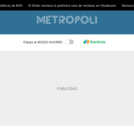
 públicos de BCN
El Síndic rechaza la polémica tasa de residuos en Viladecans
Denunci
Pásate al MODO AHORRO