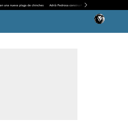
an una nueva plaga de chinches
Adrià Pedrosa construirá la nueva residencia en el Casin