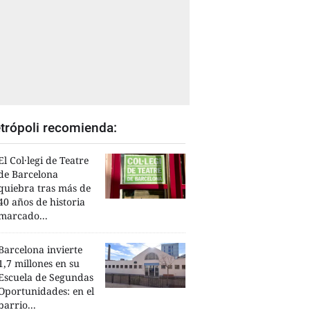
trópoli recomienda:
El Col·legi de Teatre
de Barcelona
quiebra tras más de
40 años de historia
marcado...
Barcelona invierte
1,7 millones en su
Escuela de Segundas
Oportunidades: en el
barrio...