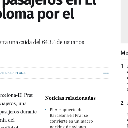
ploma por el
stra una caída del 64,3% de usuarios
Me
AENA BARCELONA
rcelona-El Prat
Noticias relacionadas
viajeros, una
El Aeropuerto de
pasajeros durante
Barcelona-El Prat se
mia del
convierte en un macro
parking de aviones
movilidad