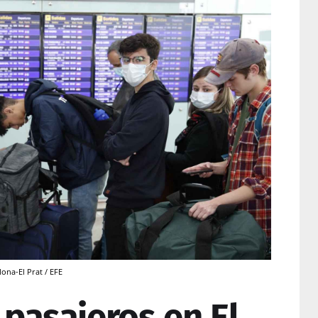
ona-El Prat / EFE
e pasajeros en El