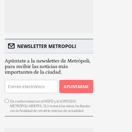
NEWSLETTER METROPOLI
Apúntate a la newsletter de Metrópoli,
para recibir las noticias más
importantes de la ciudad.
APUNTARME
De conformidad con el RGPD y la LOPDGDD,
METRÓPOLI ABIERTA, SLU tratará los datos facilitados
con la finalidad de remitirle noticias de actualidad.