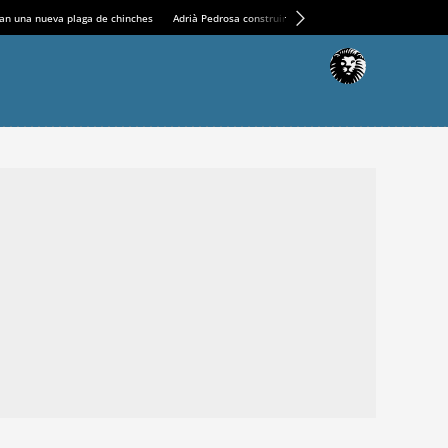
an una nueva plaga de chinches
Adrià Pedrosa construirá la nueva residencia en el Casin