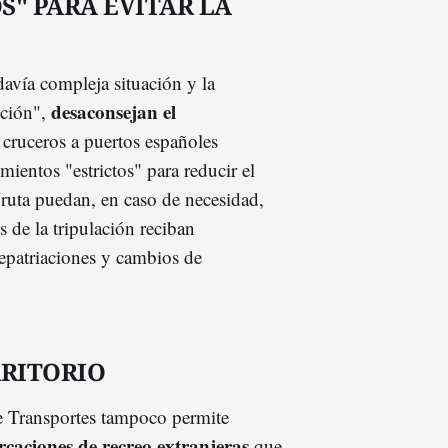
S" PARA EVITAR LA
davía compleja situación y la
desaconsejan el
ución",
 cruceros a puertos españoles
ientos "estrictos" para reducir el
 ruta puedan, en caso de necesidad,
 de la tripulación reciban
repatriaciones y cambios de
RRITORIO
 Transportes tampoco permite
caciones de recreo extranjeras
que