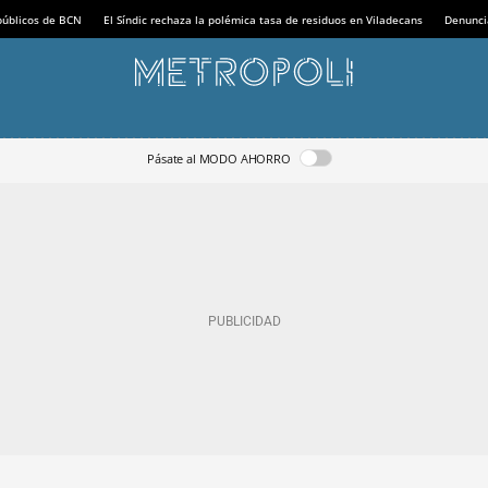
 públicos de BCN
El Síndic rechaza la polémica tasa de residuos en Viladecans
Denunci
Pásate al MODO AHORRO