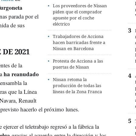
Los proveedores de Nissan
furgoneta
piden que el comprador
nas parada por el
apueste por el coche
eléctrico
nida de sus
Trabajadores de Acciona
hacen barricadas frente a
Nissan en Barcelona
 DE 2021
Protesta de Acciona a las
ntes de la
puertas de Nissan
ha reanudado
na
Nissan retoma la
 ensambla la
producción de todas las
ras que la Línea
líneas de la Zona Franca
Navara, Renault
previsto hacerlo el próximo lunes.
jercer el teletrabajo regresó a la fábrica la
elga
gracias al acuerdo entre la dirección y los