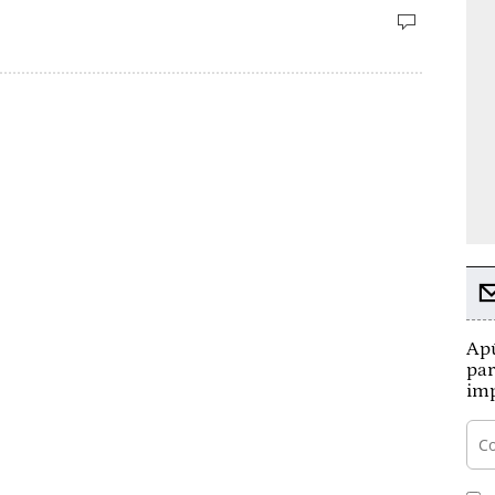
Apú
par
imp