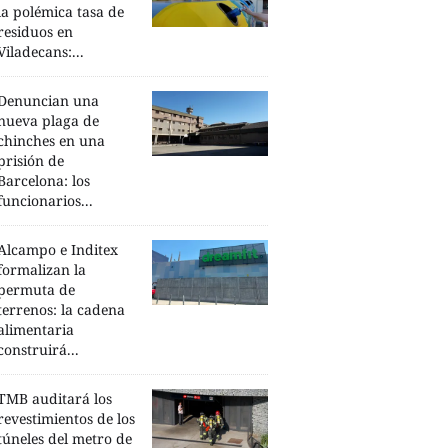
la polémica tasa de
residuos en
Viladecans:...
Denuncian una
nueva plaga de
chinches en una
prisión de
Barcelona: los
funcionarios...
Alcampo e Inditex
formalizan la
permuta de
terrenos: la cadena
alimentaria
construirá...
TMB auditará los
revestimientos de los
túneles del metro de