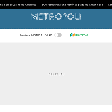
ncia en el Casino de Albarrosa
BCN recuperará una histórica plaza de Ciutat Vella
Can
Pásate al MODO AHORRO