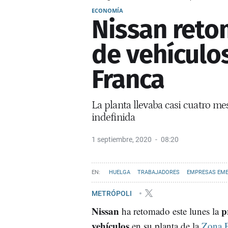
ECONOMÍA
Nissan reto
de vehículo
Franca
La planta llevaba casi cuatro me
indefinida
1 septiembre, 2020
08:20
HUELGA
TRABAJADORES
EMPRESAS EM
METRÓPOLI
Nissan
p
ha retomado este lunes la
vehículos
en su planta de la
Zona 