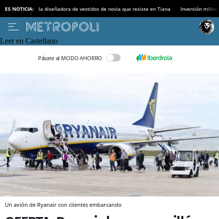
ES NOTICIA:
la diseñadora de vestidos de novia que resiste en Tiana
Inversión millon
Leer en Castellano
Pásate al MODO AHORRO
Un avión de Ryanair con clientes embarcando