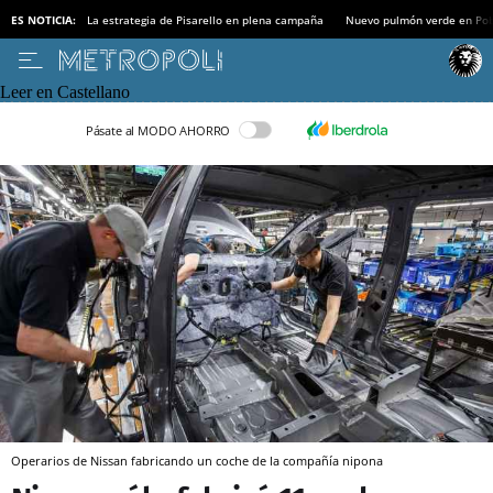
ES NOTICIA:
La estrategia de Pisarello en plena campaña
Nuevo pulmón verde en Po
Leer en Castellano
Pásate al MODO AHORRO
Operarios de Nissan fabricando un coche de la compañía nipona