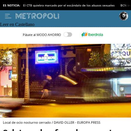
ES NOTICIA:
El CTB quiebra marcado por el escándalo de los abusos sexuales
BCN inv
Leer en Castellano
Pásate al MODO AHORRO
Local de ocio nocturno cerrado / DAVID OLLER - EUROPA PRESS