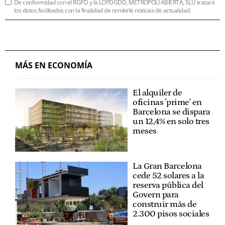
De conformidad con el RGPD y la LOPDGDD, METRÓPOLI ABIERTA, SLU tratará
los datos facilitados con la finalidad de remitirle noticias de actualidad.
MÁS EN ECONOMÍA
El alquiler de
oficinas 'prime' en
Barcelona se dispara
un 12,4% en solo tres
meses
La Gran Barcelona
cede 52 solares a la
reserva pública del
Govern para
construir más de
2.300 pisos sociales