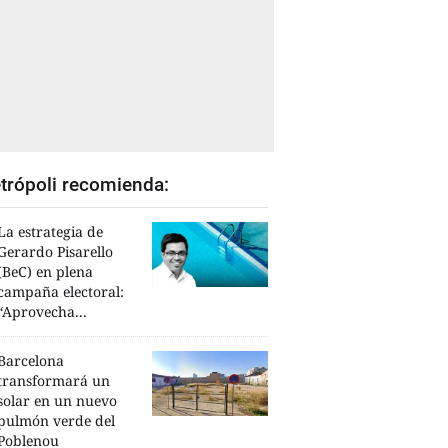
trópoli recomienda:
La estrategia de
Gerardo Pisarello
(BeC) en plena
campaña electoral:
“Aprovecha...
Barcelona
transformará un
solar en un nuevo
pulmón verde del
Poblenou