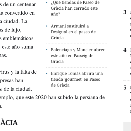
¿Qué tiendas de Paseo de
s de un centenar
Gràcia han cerrado este
a convertido en
año?
la ciudad. La
Armani sustituirá a
s de lujo,
Desigual en el paseo de
os emblemáticos
Gràcia
 este año suma
Balenciaga y Moncler abren
mas.
este año en Passeig de
Gràcia
rus y la falta de
Enrique Tomás abrirá una
mpresas han
tienda 'gourmet' en Paseo
de Gràcia
e
de la ciudad.
jemplo, que este 2020 han subido la persiana de
a.
RÀCIA