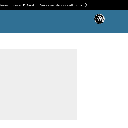
Nuevo tiroteo en El Raval
Reabre uno de los castillos medievales más espectaculares