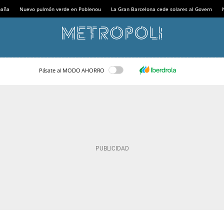
paña
Nuevo pulmón verde en Poblenou
La Gran Barcelona cede solares al Govern
Pásate al MODO AHORRO