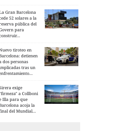
La Gran Barcelona
cede 52 solares a la
reserva pública del
Govern para
construir...
Nuevo tiroteo en
Barcelona: detienen
a dos personas
implicadas tras un
enfrentamiento...
Sirera exige
"firmeza" a Collboni
e Illa para que
Barcelona acoja la
final del Mundial...