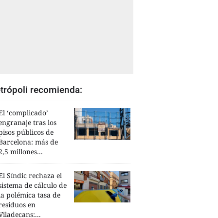
trópoli recomienda:
El ‘complicado’
engranaje tras los
pisos públicos de
Barcelona: más de
2,5 millones...
El Síndic rechaza el
sistema de cálculo de
la polémica tasa de
residuos en
Viladecans:...