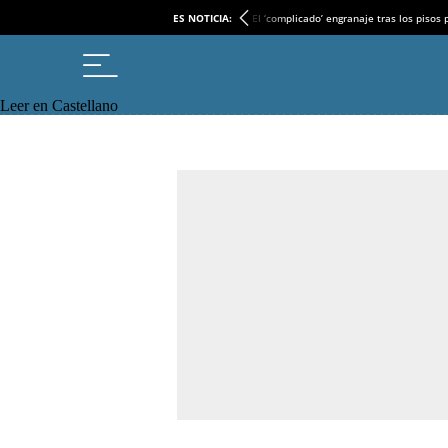
ES NOTICIA:
El ‘complicado’ engranaje tras los pisos
Leer en Castellano