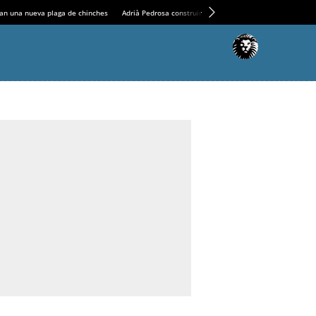
an una nueva plaga de chinches
Adrià Pedrosa construirá la nueva residencia en el Casin