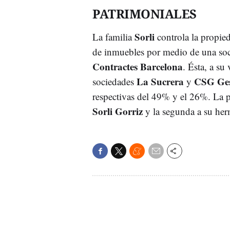
PATRIMONIALES
Sorli
La familia
controla la propie
de inmuebles por medio de una soci
Contractes Barcelona
. Ésta, a su
La Sucrera
CSG Ges
sociedades
y
respectivas del 49% y el 26%. La p
Sorli Gorriz
y la segunda a su he