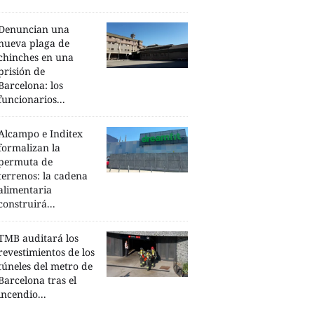
Denuncian una
nueva plaga de
chinches en una
prisión de
Barcelona: los
funcionarios...
Alcampo e Inditex
formalizan la
permuta de
terrenos: la cadena
alimentaria
construirá...
TMB auditará los
revestimientos de los
túneles del metro de
Barcelona tras el
incendio...