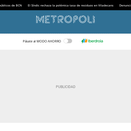
 públicos de BCN
El Síndic rechaza la polémica tasa de residuos en Viladecans
Denunci
Pásate al MODO AHORRO