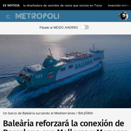
ES NOTICIA:
la diseñadora de vestidos de novia que resiste en Tiana
Inversión millon
Pásate al MODO AHORRO
Un barco de Baleària surcando el Mediterráneo / BALEÀRIA
Baleària reforzará la conexión de