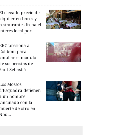
El elevado precio de
alquiler en bares y
restaurantes frena el
interés local por...
ERC presiona a
Collboni para
ampliar el módulo
de socorristas de
Sant Sebastià
Los Mossos
d'Esquadra detienen
a un hombre
vinculado con la
muerte de otro en
Nou...