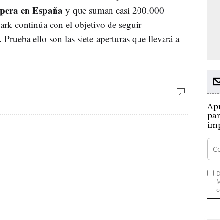
 opera en España
y que suman casi 200.000
rk continúa con el objetivo de seguir
 Prueba ello son las siete aperturas que llevará a
Apú
par
imp
D
M
c