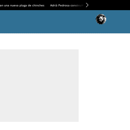
an una nueva plaga de chinches
Adrià Pedrosa construirá la nueva residencia en el Casin