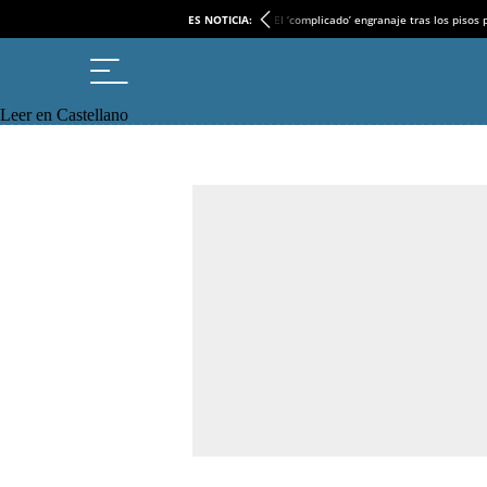
ES NOTICIA:
El ‘complicado’ engranaje tras los pisos
Leer en Castellano