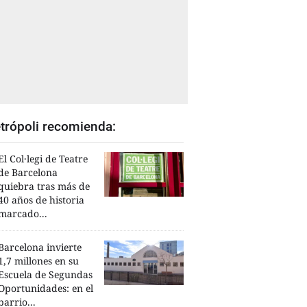
trópoli recomienda:
El Col·legi de Teatre
de Barcelona
quiebra tras más de
40 años de historia
marcado...
Barcelona invierte
1,7 millones en su
Escuela de Segundas
Oportunidades: en el
barrio...