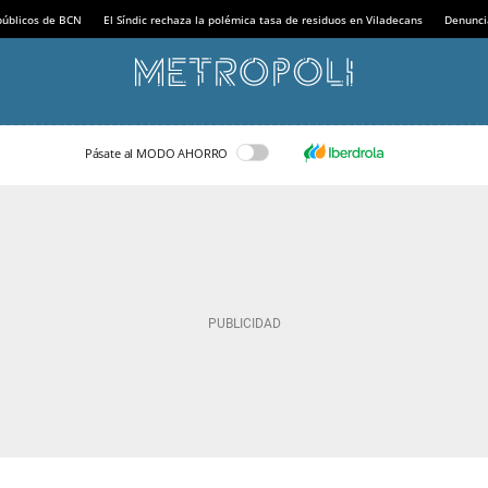
 públicos de BCN
El Síndic rechaza la polémica tasa de residuos en Viladecans
Denunci
Pásate al MODO AHORRO