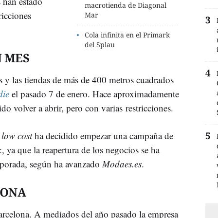
 han estado
macrotienda de Diagonal
ricciones
Mar
Cola infinita en el Primark
del Splau
N MES
s y las tiendas de más de 400 metros cuadrados
die
el pasado 7 de enero. Hace aproximadamente
o volver a abrir, pero con varias restricciones.
a
low cost
ha decidido empezar una campaña de
k
, ya que la reapertura de los negocios se ha
mporada, según ha avanzado
Modaes.es
.
LONA
Barcelona. A mediados del año pasado la empresa