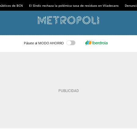
 públicos de BCN
El Síndic rechaza la polémica tasa de residuos en Viladecans
Denunci
Pásate al MODO AHORRO