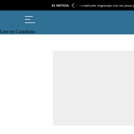
ES NOTICIA:
El ‘complicado’ engranaje tras los pisos
Leer en Castellano