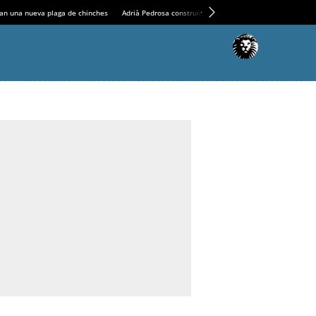
an una nueva plaga de chinches
Adrià Pedrosa construirá la nueva residencia en el Casin