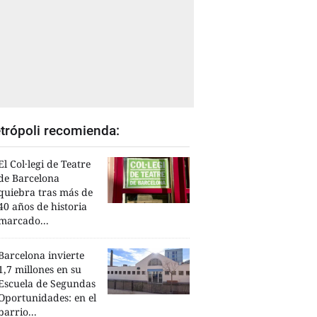
trópoli recomienda:
El Col·legi de Teatre
de Barcelona
quiebra tras más de
40 años de historia
marcado...
Barcelona invierte
1,7 millones en su
Escuela de Segundas
Oportunidades: en el
barrio...