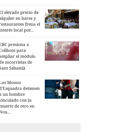
El elevado precio de
alquiler en bares y
restaurantes frena el
interés local por...
ERC presiona a
Collboni para
ampliar el módulo
de socorristas de
Sant Sebastià
Los Mossos
d'Esquadra detienen
a un hombre
vinculado con la
muerte de otro en
Nou...