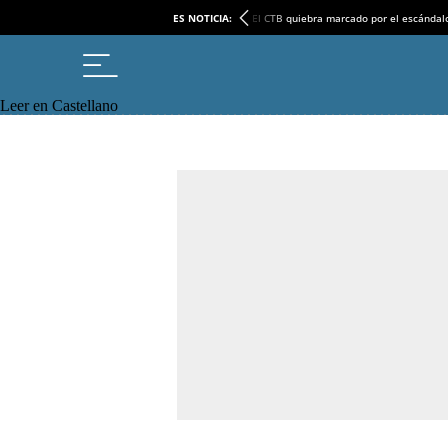
ES NOTICIA:
El CTB quiebra marcado por el escándal
Leer en Castellano