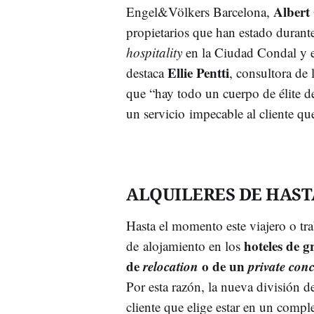
Albert
Engel&Völkers Barcelona,
propietarios que han estado durante
hospitality
en la Ciudad Condal y e
Ellie Pentti
destaca
, consultora de
que “hay todo un cuerpo de élite d
un servicio impecable al cliente que 
ALQUILERES DE HASTA
Hasta el momento este viajero o t
hoteles de g
de alojamiento en los
de
relocation
o de un
private conc
Por esta razón, la nueva división d
cliente que elige estar en un compl