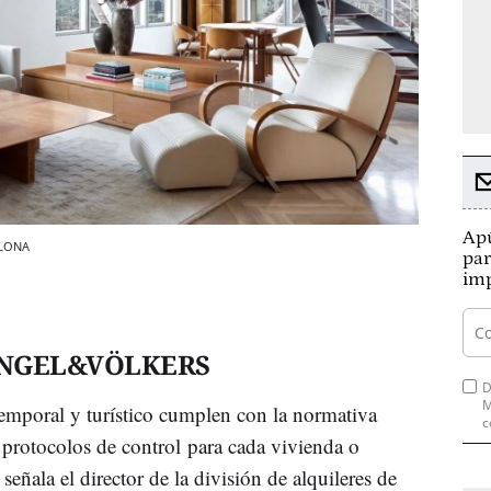
Apú
ELONA
par
imp
ENGEL&VÖLKERS
D
M
temporal y turístico cumplen con la normativa
c
s protocolos de control para cada vivienda o
señala el director de la división de alquileres de