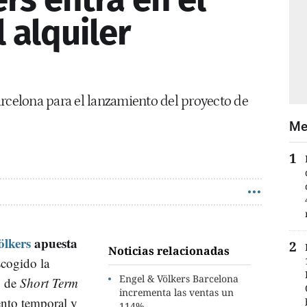
 alquiler
arcelona para el lanzamiento del proyecto de
Me
lkers
apuesta
Noticias relacionadas
scogido la
Engel & Völkers Barcelona
o de
Short Term
incrementa las ventas un
ento temporal y
114%