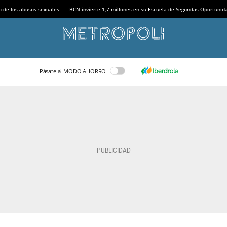
o de los abusos sexuales
BCN invierte 1,7 millones en su Escuela de Segundas Oportunid
Pásate al MODO AHORRO