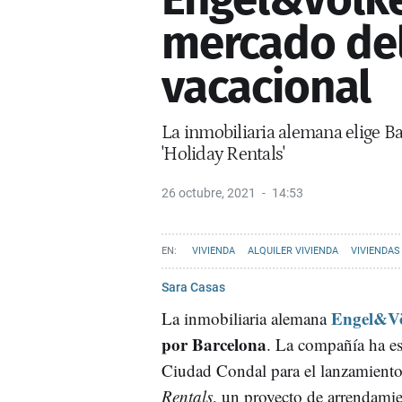
mercado del
vacacional
La inmobiliaria alemana elige B
'Holiday Rentals'
26 octubre, 2021
14:53
VIVIENDA
ALQUILER VIVIENDA
VIVIENDAS
Sara Casas
Engel&Vö
La inmobiliaria alemana
por Barcelona
. La compañía ha e
Ciudad Condal para el lanzamient
Rentals
, un proyecto de arrendami