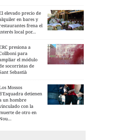
El elevado precio de
alquiler en bares y
restaurantes frena el
interés local por...
ERC presiona a
Collboni para
ampliar el módulo
de socorristas de
Sant Sebastià
Los Mossos
d'Esquadra detienen
a un hombre
vinculado con la
muerte de otro en
Nou...