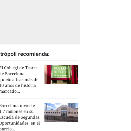
trópoli recomienda:
El Col·legi de Teatre
de Barcelona
quiebra tras más de
40 años de historia
marcado...
Barcelona invierte
1,7 millones en su
Escuela de Segundas
Oportunidades: en el
barrio...