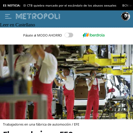
ES NOTICIA:
El CTB quiebra marcado por el escándalo de los abusos sexuales
BCN inv
Leer en Castellano
Pásate al MODO AHORRO
Trabajadores en una fábrica de automoción / EFE