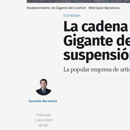
Establecimiento de Gigante del Colchón
Metrópoli
Barcelona
ECONOMÍA
La cadena
Gigante d
suspensió
La popular empresa de artí
Gonzalo Baratech
Publicada
2 abril 2024
00:30h