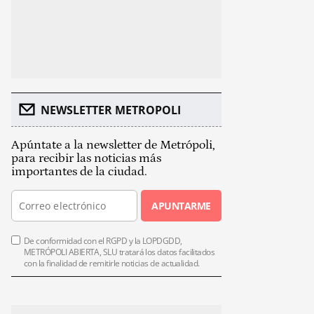
NEWSLETTER METROPOLI
Apúntate a la newsletter de Metrópoli,
para recibir las noticias más
importantes de la ciudad.
APUNTARME
De conformidad con el RGPD y la LOPDGDD,
METRÓPOLI ABIERTA, SLU tratará los datos facilitados
con la finalidad de remitirle noticias de actualidad.