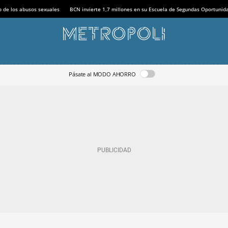
o de los abusos sexuales
BCN invierte 1,7 millones en su Escuela de Segundas Oportunid
Pásate al MODO AHORRO