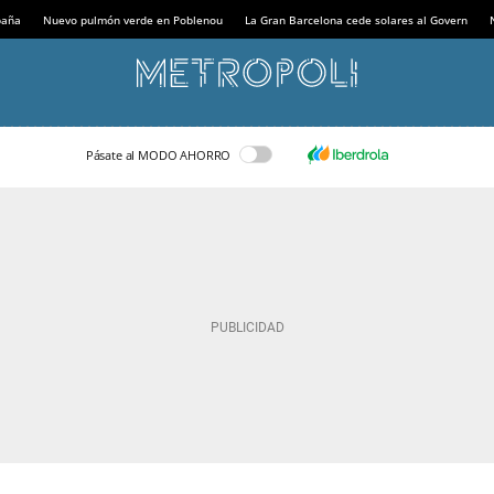
paña
Nuevo pulmón verde en Poblenou
La Gran Barcelona cede solares al Govern
Pásate al MODO AHORRO