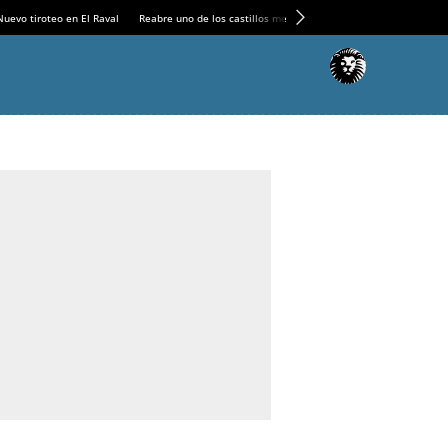
Nuevo tiroteo en El Raval
Reabre uno de los castillos medievales más espectaculares