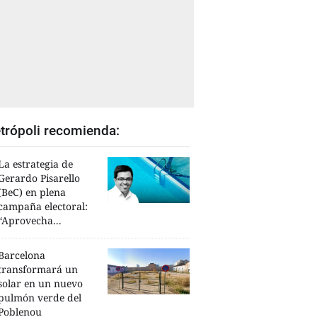
trópoli recomienda:
La estrategia de
Gerardo Pisarello
(BeC) en plena
campaña electoral:
“Aprovecha...
Barcelona
transformará un
solar en un nuevo
pulmón verde del
Poblenou