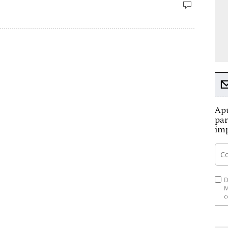
Apú
par
imp
D
M
c