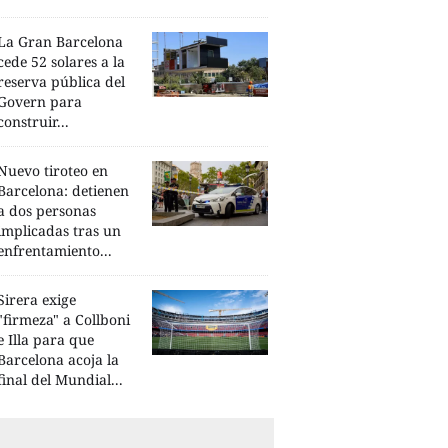
La Gran Barcelona
cede 52 solares a la
reserva pública del
Govern para
construir...
Nuevo tiroteo en
Barcelona: detienen
a dos personas
implicadas tras un
enfrentamiento...
Sirera exige
"firmeza" a Collboni
e Illa para que
Barcelona acoja la
final del Mundial...