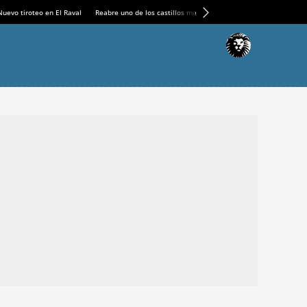
Nuevo tiroteo en El Raval
Reabre uno de los castillos medievales más espectaculares