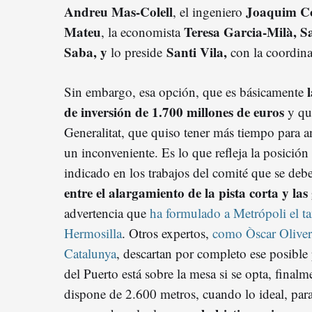
Andreu Mas-Colell
Joaquim Co
, el ingeniero
Mateu
Teresa Garcia-Milà, S
, la economista
Saba, y
Santi Vila,
lo preside
con la coordin
Sin embargo, esa opción, que es básicamente
de inversión de 1.700 millones de euros
y que
Generalitat, que quiso tener más tiempo para an
un inconveniente. Es lo que refleja la posició
indicado en los trabajos del comité que se deb
entre el alargamiento de la pista corta y la
advertencia que
ha formulado a Metrópoli el 
Hermosilla
. Otros expertos,
como Òscar Oliver,
Catalunya
, descartan por completo ese posible 
del Puerto está sobre la mesa si se opta, finalme
dispone de 2.600 metros, cuando lo ideal, pa