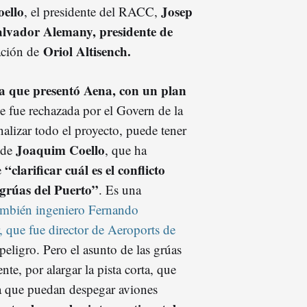
ello
Josep
, el presidente del RACC,
alvador Alemany, presidente de
Oriol Altisench.
ación de
la que presentó Aena, con un plan
 fue rechazada por el Govern de la
alizar todo el proyecto, puede tener
Joaquim Coello
n de
, que ha
“clarificar cuál es el conflicto
e
s grúas del Puerto”
. Es una
también ingeniero Fernando
 que fue director de Aeroports de
peligro. Pero el asunto de las grúas
nte, por alargar la pista corta, que
ra que puedan despegar aviones