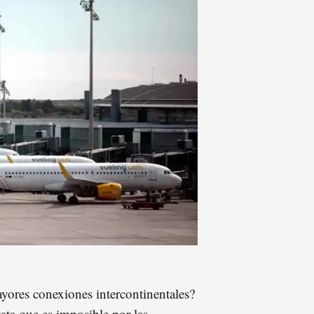
ayores conexiones intercontinentales?
tata que es imposible por las