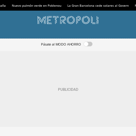
paña
Nuevo pulmón verde en Poblenou
La Gran Barcelona cede solares al Govern
Pásate al MODO AHORRO