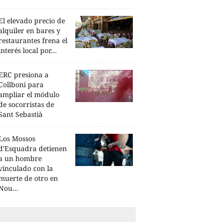
El elevado precio de
alquiler en bares y
restaurantes frena el
interés local por...
ERC presiona a
Collboni para
ampliar el módulo
de socorristas de
Sant Sebastià
Los Mossos
d'Esquadra detienen
a un hombre
vinculado con la
muerte de otro en
Nou...