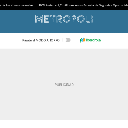
o de los abusos sexuales
BCN invierte 1,7 millones en su Escuela de Segundas Oportunid
Pásate al MODO AHORRO