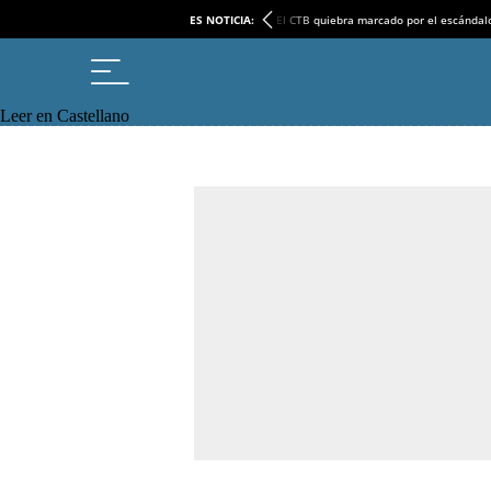
ES NOTICIA:
El CTB quiebra marcado por el escándal
Leer en Castellano