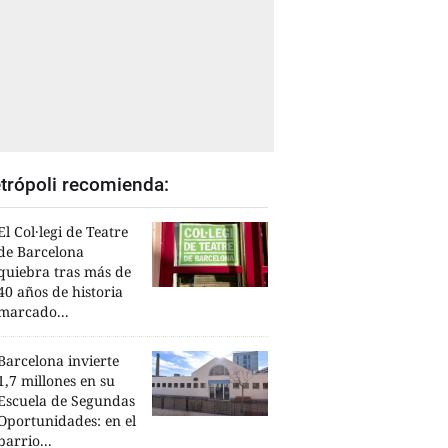
trópoli recomienda:
El Col·legi de Teatre
de Barcelona
quiebra tras más de
40 años de historia
marcado...
Barcelona invierte
1,7 millones en su
Escuela de Segundas
Oportunidades: en el
barrio...