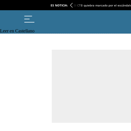
ES NOTICIA:
El CTB quiebra marcado por el escándal
Leer en Castellano