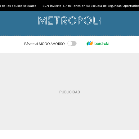
o de los abusos sexuales
BCN invierte 1,7 millones en su Escuela de Segundas Oportunid
Pásate al MODO AHORRO