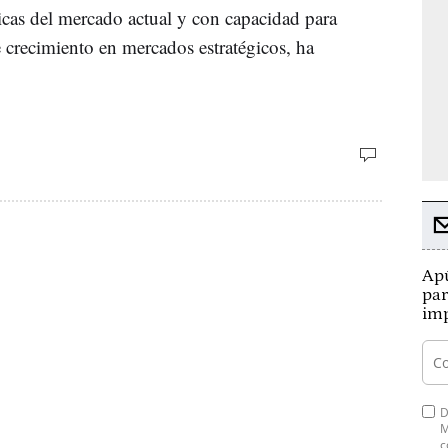
ticas del mercado actual y con capacidad para
e crecimiento en mercados estratégicos, ha
Apú
par
imp
D
M
c