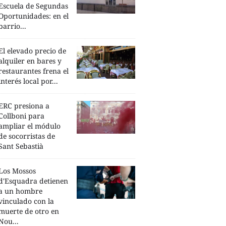
Escuela de Segundas
Oportunidades: en el
barrio...
El elevado precio de
alquiler en bares y
restaurantes frena el
interés local por...
ERC presiona a
Collboni para
ampliar el módulo
de socorristas de
Sant Sebastià
Los Mossos
d'Esquadra detienen
a un hombre
vinculado con la
muerte de otro en
Nou...