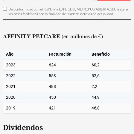
De conformidad con el RGPD y la LOPDGDD, METRÓPOLI ABIERTA, SLU tratará
los datos facilitados con la finalidad de remitirle noticias de actualidad.
AFFINITY PETCARE
(en millones de €)
Año
Facturación
Beneficio
2023
624
60,2
2022
553
52,6
2021
488
2,2
2020
450
44,9
2019
421
46,8
Dividendos