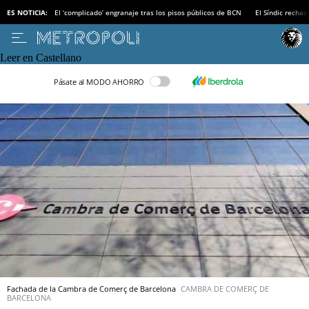
ES NOTICIA:
El ‘complicado’ engranaje tras los pisos públicos de BCN
El Síndic recha
Leer en Castellano
Pásate al MODO AHORRO
Fachada de la Cambra de Comerç de Barcelona
CAMBRA DE COMERÇ DE
BARCELONA