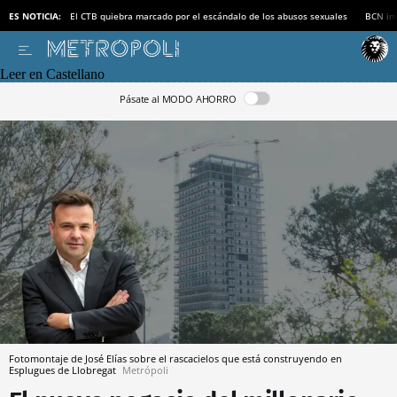
ES NOTICIA:
El CTB quiebra marcado por el escándalo de los abusos sexuales
BCN inv
Leer en Castellano
Pásate al MODO AHORRO
Fotomontaje de José Elías sobre el rascacielos que está construyendo en
Esplugues de Llobregat
Metrópoli