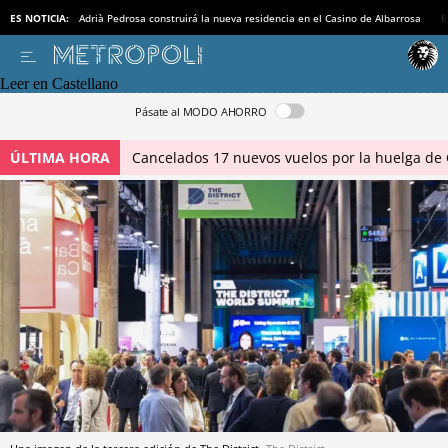
ES NOTICIA:
Adrià Pedrosa construirá la nueva residencia en el Casino de Albarrosa
B
Leer en Castellano
Pásate al MODO AHORRO
ÚLTIMA HORA
Cancelados 17 nuevos vuelos por la huelga de