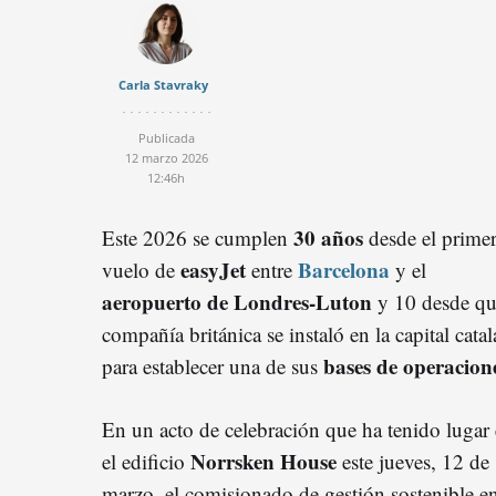
Carla Stavraky
Publicada
12 marzo 2026
12:46h
30 años
Este 2026 se cumplen
desde el prime
easyJet
Barcelona
vuelo de
entre
y el
aeropuerto de Londres-Luton
y 10 desde qu
compañía británica se instaló en la capital cata
bases de operacion
para establecer una de sus
En un acto de celebración que ha tenido lugar
Norrsken House
el edificio
este jueves, 12 de
marzo, el comisionado de gestión sostenible 