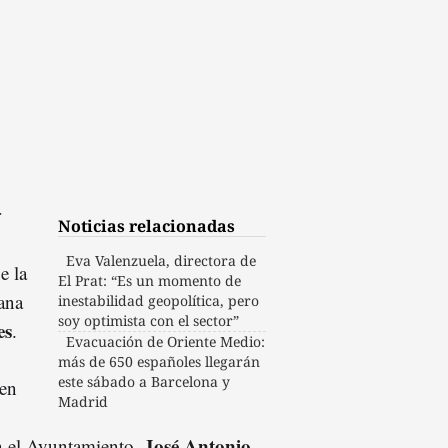
r
Noticias relacionadas
Eva Valenzuela, directora de
e la
El Prat: “Es un momento de
lana
inestabilidad geopolítica, pero
soy optimista con el sector”
es
.
Evacuación de Oriente Medio:
más de 650 españoles llegarán
este sábado a Barcelona y
 en
Madrid
José Antonio
en el Ayuntamiento,