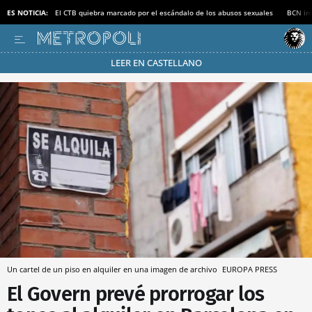
ES NOTICIA:
El CTB quiebra marcado por el escándalo de los abusos sexuales
BCN inv
LEER EN CASTELLANO
Pásate al MODO AHORRO
Un cartel de un piso en alquiler en una imagen de archivo
EUROPA PRESS
El Govern prevé prorrogar los