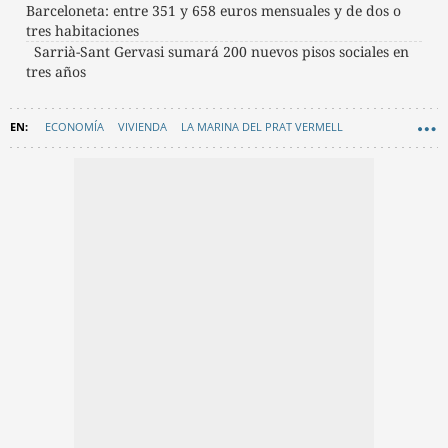
Barceloneta: entre 351 y 658 euros mensuales y de dos o
tres habitaciones
Sarrià-Sant Gervasi sumará 200 nuevos pisos sociales en
tres años
ECONOMÍA
VIVIENDA
LA MARINA DEL PRAT VERMELL
SANT ANDREU DE PALOMAR
ALQUILER VIVIENDA
PISOS SOCIALES
AYUNTAMIENTO DE BARCELONA
VIVIENDAS
CONSORCI DE LA ZONA FRANCA