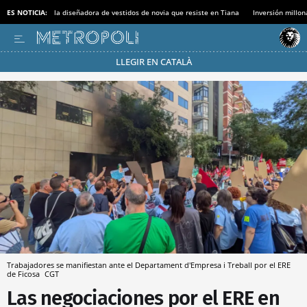
ES NOTICIA:
la diseñadora de vestidos de novia que resiste en Tiana
Inversión millon
LLEGIR EN CATALÀ
Pásate al MODO AHORRO
Trabajadores se manifiestan ante el Departament d'Empresa i Treball por el ERE
de Ficosa
CGT
Las negociaciones por el ERE en