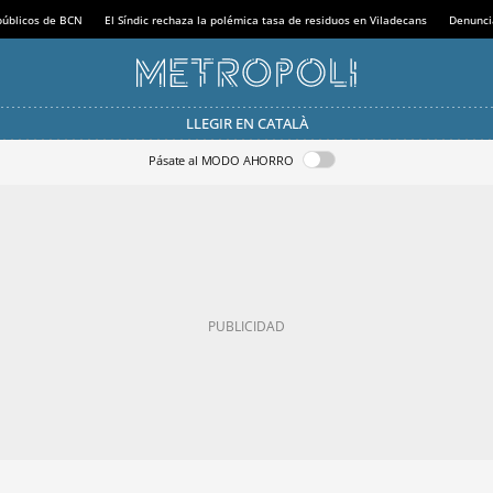
 públicos de BCN
El Síndic rechaza la polémica tasa de residuos en Viladecans
Denunci
LLEGIR EN CATALÀ
Pásate al MODO AHORRO