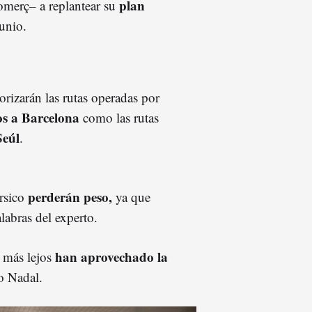
plan
merç– a replantear su
junio.
orizarán las rutas operadas por
os a Barcelona
como las rutas
Seúl
.
perderán peso,
rsico
ya que
labras del experto.
han aprovechado la
 más lejos
o Nadal.