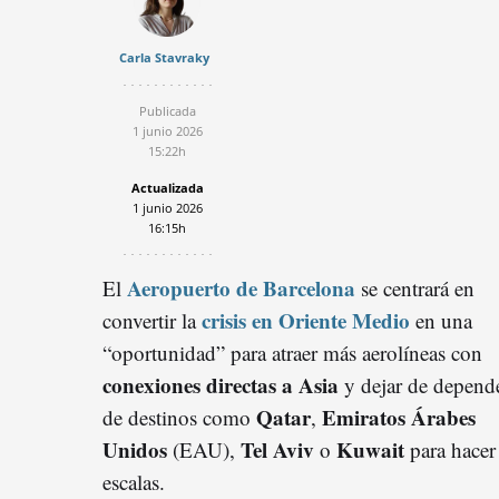
Carla Stavraky
Publicada
1 junio 2026
15:22h
Actualizada
1 junio 2026
16:15h
Aeropuerto de Barcelona
El
se centrará en
crisis en Oriente Medio
convertir la
en una
“oportunidad” para atraer más aerolíneas con
c
onexiones
directas a Asia
y dejar de depend
Qatar
Emiratos Árabes
de destinos como
,
Unidos
Tel Aviv
Kuwait
(EAU),
o
para hacer
escalas.