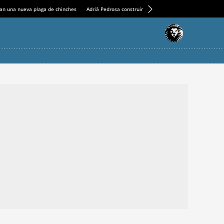
an una nueva plaga de chinches
Adrià Pedrosa construirá la nueva residencia en el Casin