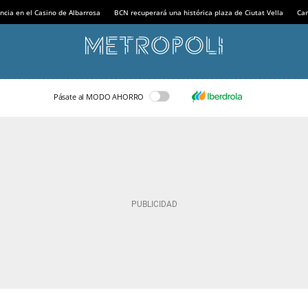
ncia en el Casino de Albarrosa
BCN recuperará una histórica plaza de Ciutat Vella
Can
Pásate al MODO AHORRO