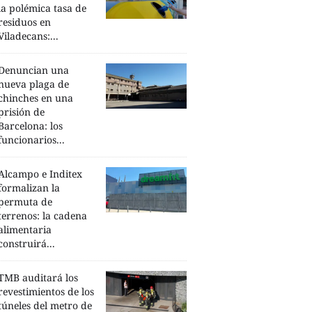
la polémica tasa de
residuos en
Viladecans:...
Denuncian una
nueva plaga de
chinches en una
prisión de
Barcelona: los
funcionarios...
Alcampo e Inditex
formalizan la
permuta de
terrenos: la cadena
alimentaria
construirá...
TMB auditará los
revestimientos de los
túneles del metro de