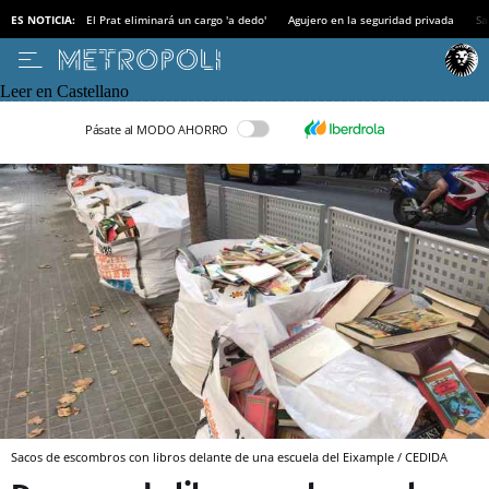
ES NOTICIA:
El Prat eliminará un cargo 'a dedo'
Agujero en la seguridad privada
Sa
Leer en Castellano
Pásate al MODO AHORRO
Sacos de escombros con libros delante de una escuela del Eixample / CEDIDA