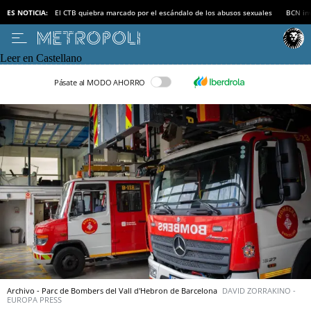
ES NOTICIA:
El CTB quiebra marcado por el escándalo de los abusos sexuales
BCN inv
Leer en Castellano
Pásate al MODO AHORRO
Archivo - Parc de Bombers del Vall d'Hebron de Barcelona
DAVID ZORRAKINO -
EUROPA PRESS