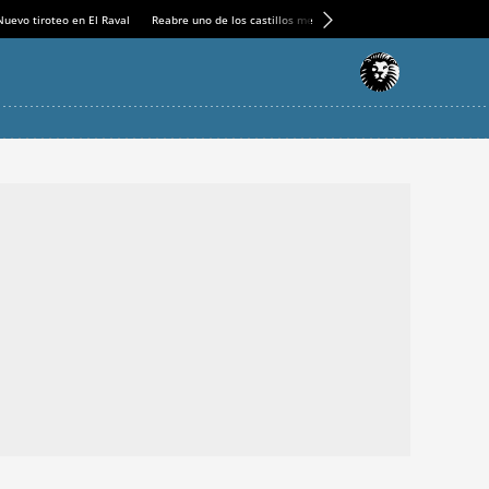
Nuevo tiroteo en El Raval
Reabre uno de los castillos medievales más espectaculares