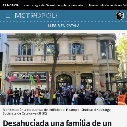
ES NOTICIA:
La estrategia de Pisarello en plena campaña
Nuevo pulmón verde en Po
LLEGIR EN CATALÀ
Pásate al MODO AHORRO
Manifestación a las puertas del edificio del Eixample
Sindicat d'Habitatge
Socialista de Catalunya (SHSC)
Desahuciada una familia de un