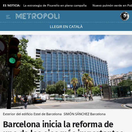
ES NOTICIA:
La estrategia de Pisarello en plena campaña
Nuevo pulmón verde en Po
LLEGIR EN CATALÀ
Pásate al MODO AHORRO
Exterior del edificio Estel de Barcelona
SIMÓN SÁNCHEZ
Barcelona
Barcelona inicia la reforma de