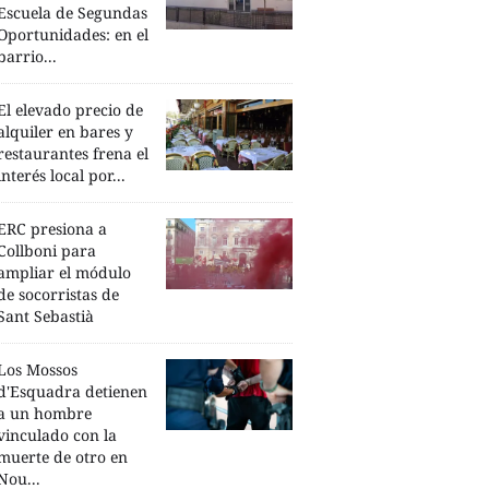
Escuela de Segundas
Oportunidades: en el
barrio...
El elevado precio de
alquiler en bares y
restaurantes frena el
interés local por...
ERC presiona a
Collboni para
ampliar el módulo
de socorristas de
Sant Sebastià
Los Mossos
d'Esquadra detienen
a un hombre
vinculado con la
muerte de otro en
Nou...