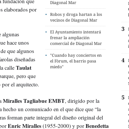
la fundación que
Diagonal Mar
os elaborados por
Robos y droga hartan a los
vecinos de Diagonal Mar
El Ayuntamiento intentará
e algunas
frenar la ampliación
 que hace unos
comercial de Diagonal Mar
a de que algunos
"Cuando hay conciertos en
farolas diseñadas
el Fòrum, el barrio pasa
Taulat
la calle
miedo"
l parque, pero que
por el arquitecto.
Miralles Tagliabue EMBT
ra
, dirigido por la
ha hecho un comunicado en el que dice que “la
as forman parte integral del diseño original del
Enric Miralles
Benedetta
 por
(1955-2000) y por