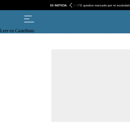
ES NOTICIA:
El CTB quiebra marcado por el escándal
Leer en Castellano