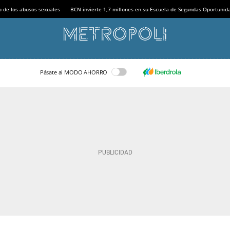
o de los abusos sexuales
BCN invierte 1,7 millones en su Escuela de Segundas Oportunid
Pásate al MODO AHORRO