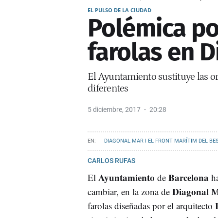
EL PULSO DE LA CIUDAD
Polémica po
farolas en 
El Ayuntamiento sustituye las or
diferentes
5 diciembre, 2017
20:28
DIAGONAL MAR I EL FRONT MARÍTIM DEL BE
CARLOS RUFAS
Ayuntamiento
Barcelona
El
de
ha
Diagonal
M
cambiar, en la zona de
farolas diseñadas por el arquitecto