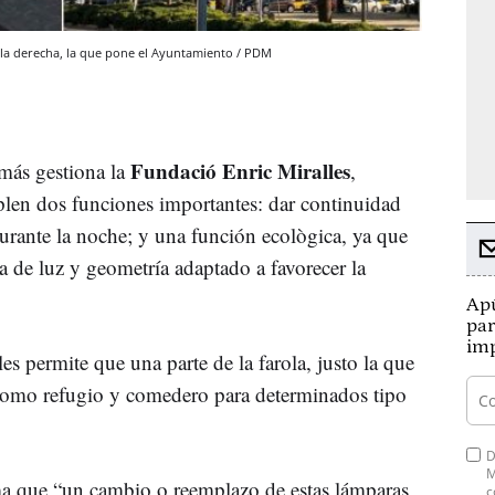
 a la derecha, la que pone el Ayuntamiento / PDM
Fundació Enric Miralles
emás gestiona la
,
plen dos funciones importantes: dar continuidad
durante la noche; y una función ecològica, ya que
a de luz y geometría adaptado a favorecer la
Apú
par
imp
es permite que una parte de la farola, justo la que
a como refugio y comedero para determinados tipo
D
M
a que “un cambio o reemplazo de estas lámparas
c