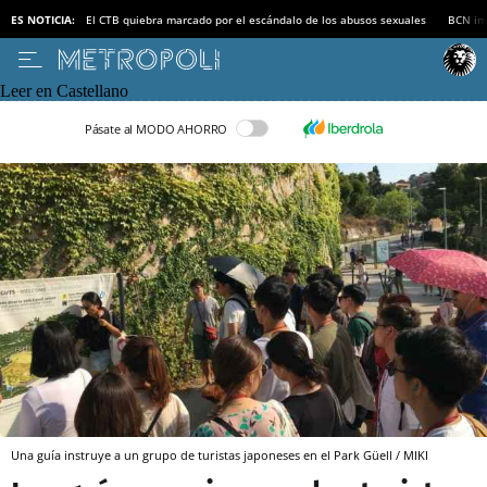
ES NOTICIA:
El CTB quiebra marcado por el escándalo de los abusos sexuales
BCN inv
Leer en Castellano
Pásate al MODO AHORRO
Una guía instruye a un grupo de turistas japoneses en el Park Güell / MIKI