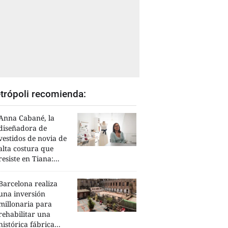
trópoli recomienda:
Anna Cabané, la
diseñadora de
vestidos de novia de
alta costura que
resiste en Tiana:...
Barcelona realiza
una inversión
millonaria para
rehabilitar una
histórica fábrica...