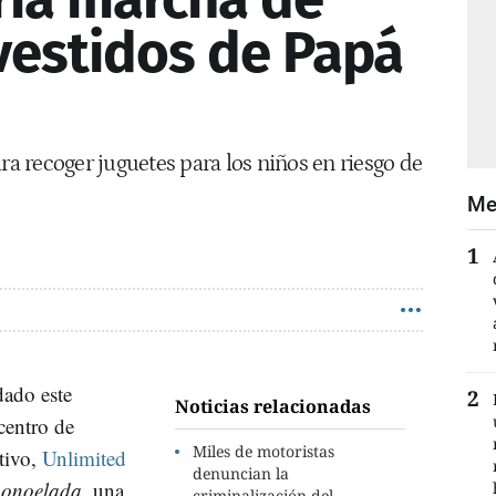
vestidos de Papá
ra recoger juguetes para los niños en riesgo de
Me
dado este
Noticias relacionadas
centro de
Miles de motoristas
tivo,
Unlimited
denuncian la
onoelada
, una
criminalización del