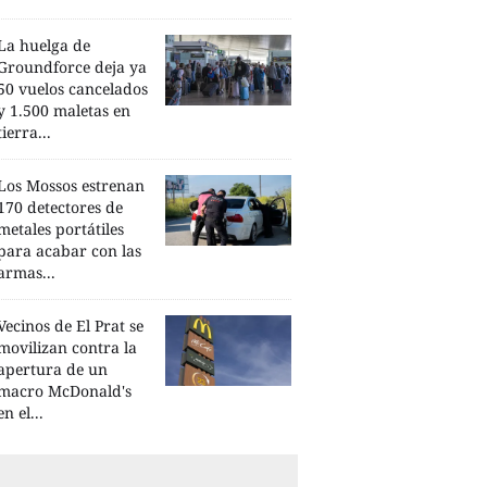
La huelga de
Groundforce deja ya
50 vuelos cancelados
y 1.500 maletas en
tierra...
Los Mossos estrenan
170 detectores de
metales portátiles
para acabar con las
armas...
Vecinos de El Prat se
movilizan contra la
apertura de un
macro McDonald's
en el...