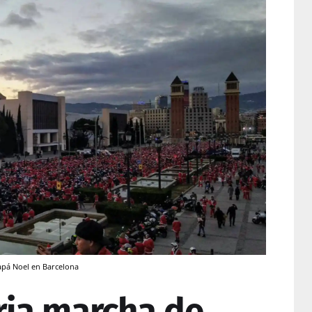
apá Noel en Barcelona
ria marcha de