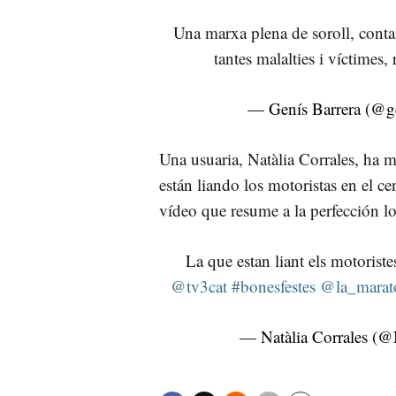
Una marxa plena de soroll, cont
tantes malalties i víctimes,
— Genís Barrera (@ge
Una usuaria, Natàlia Corrales, ha m
están liando los motoristas en el c
vídeo que resume a la perfección l
La que estan liant els motoriste
@tv3cat
#bonesfestes
@la_marat
— Natàlia Corrales (@