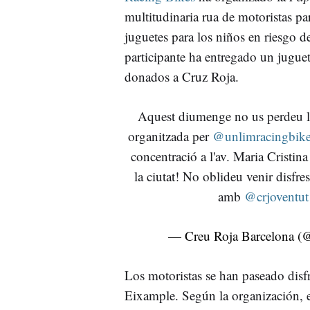
multitudinaria rua de motoristas pa
juguetes para los niños en riesgo d
participante ha entregado un juguet
donados a Cruz Roja.
Aquest diumenge no us perdeu 
organitzada per
@unlimracingbik
concentració a l'av. Maria Cristin
la ciutat! No oblideu venir disfre
amb
@crjoventut
— Creu Roja Barcelona 
Los motoristas se han paseado disf
Eixample. Según la organización, e