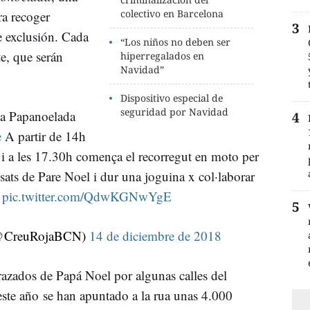
colectivo en Barcelona
ra recoger
e exclusión. Cada
“Los niños no deben ser
e, que serán
hiperregalados en
Navidad”
Dispositivo especial de
seguridad por Navidad
la Papanoelada
e
A partir de 14h
a i a les 17.30h comença el recorregut en moto per
ssats de Pare Noel i dur una joguina x col·laborar
pic.twitter.com/QdwKGNwYgE
(@CreuRojaBCN)
14 de diciembre de 2018
razados de Papá Noel por algunas calles del
ste año se han apuntado a la rua unas 4.000