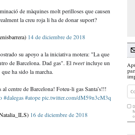
aminació de màquines molt perilloses que causen
 realment la creu roja li ha de donar suport?
nisbarrera)
14 de diciembre de 2018
ostrado su apoyo a la iniciativa motera: "La que
entro de Barcelona. Dad gas". El
tweet
incluye un
Apú
o que ha sido la marcha.
par
imp
s al centre de Barcelona! Foteu-li gas Santa’s!!!
o
#dalegas
#atope
pic.twitter.com/dM59n3cM3q
D
M
Natalia_ILS)
16 de diciembre de 2018
c