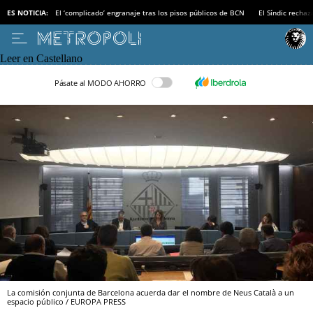
ES NOTICIA:
El ‘complicado’ engranaje tras los pisos públicos de BCN
El Síndic recha
Leer en Castellano
Pásate al MODO AHORRO
La comisión conjunta de Barcelona acuerda dar el nombre de Neus Català a un
espacio público / EUROPA PRESS