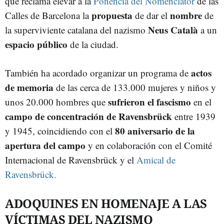
que reclama elevar a la
Ponencia del Nomenclàtor
de las
propuesta
nombre
Calles de Barcelona la
de dar el
de
Neus Català
la superviviente catalana del nazismo
a un
espacio público
de la ciudad.
actos
También ha acordado organizar un programa de
de memoria
de las cerca de 133.000 mujeres y niños y
sufrieron el fascismo
unos 20.000 hombres que
en el
campo de concentración de Ravensbrück
entre 1939
80 aniversario de la
y 1945, coincidiendo con el
apertura del campo
y en colaboración con el Comité
Internacional de Ravensbrück y el
Amical de
Ravensbrück.
ADOQUINES EN HOMENAJE A LAS
VÍCTIMAS DEL NAZISMO