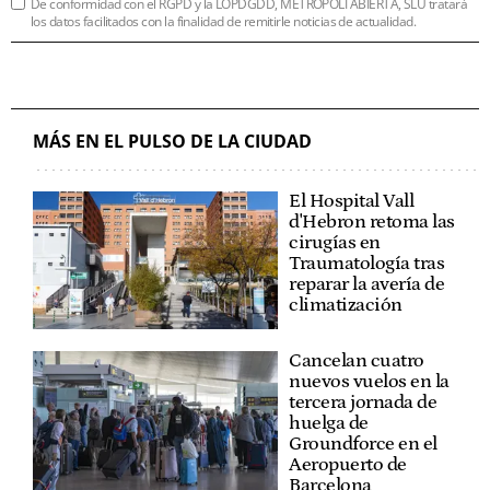
De conformidad con el RGPD y la LOPDGDD, METRÓPOLI ABIERTA, SLU tratará
los datos facilitados con la finalidad de remitirle noticias de actualidad.
MÁS EN EL PULSO DE LA CIUDAD
El Hospital Vall
d'Hebron retoma las
cirugías en
Traumatología tras
reparar la avería de
climatización
Cancelan cuatro
nuevos vuelos en la
tercera jornada de
huelga de
Groundforce en el
Aeropuerto de
Barcelona