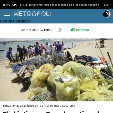
ES NOTICIA:
El CTB quiebra marcado por el escándalo de los abusos sexuales
BCN inv
Leer en Castellano
Pásate al MODO AHORRO
Bolsas llenas de plástico en la orilla del mar / Coca-Cola