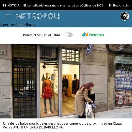
ES NOTICIA:
El ‘complicado’ engranaje tras los pisos públicos de BCN
El Síndic recha
Leer en Castellano
Pásate al MODO AHORRO
Una de los bajos municipales destinados al comercio de proximidad en Ciutat
Vella / AYUNTAMIENTO DE BARCELONA