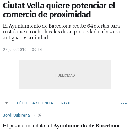
Ciutat Vella quiere potenciar el
comercio de proximidad
El Ayuntamiento de Barcelona recibe 64 ofertas para
instalarse en ocho locales de su propiedad en la zona
antigua de la ciudad
27 julio, 2019
09:54
EL GÒTIC
BARCELONETA
EL RAVAL
LA RIBERA, SANT PERE Y SANTA CATERINA
COMERCIO
Jordi Subirana
Ayuntamiento de Barcelona
El pasado mandato, el
AYUNTAMIENTO DE BARCELONA