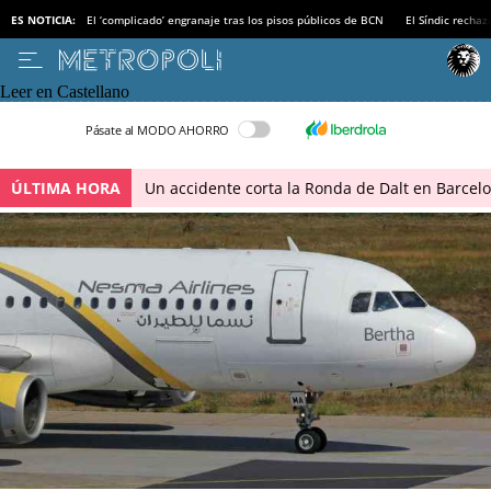
ES NOTICIA:
El ‘complicado’ engranaje tras los pisos públicos de BCN
El Síndic recha
Leer en Castellano
Pásate al MODO AHORRO
ÚLTIMA HORA
Un accidente corta la Ronda de Dalt en Barcel