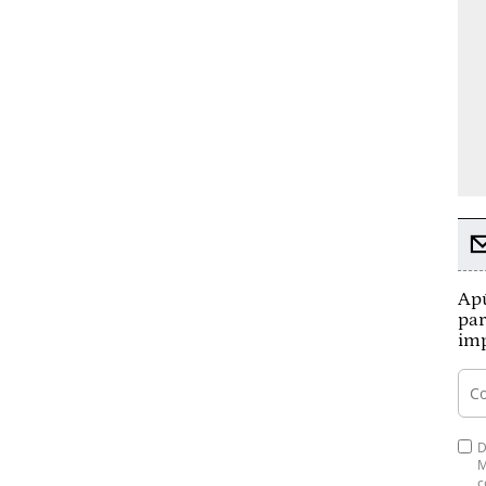
Apú
par
imp
D
M
c