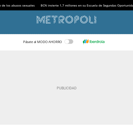
o de los abusos sexuales
BCN invierte 1,7 millones en su Escuela de Segundas Oportunid
Pásate al MODO AHORRO