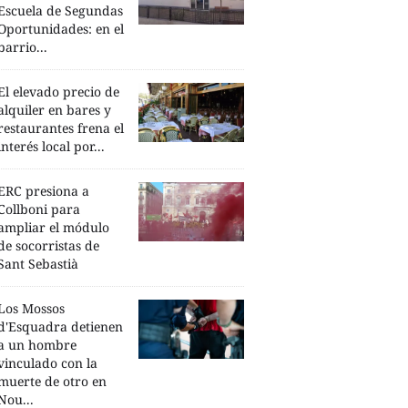
Escuela de Segundas
Oportunidades: en el
barrio...
El elevado precio de
alquiler en bares y
restaurantes frena el
interés local por...
ERC presiona a
Collboni para
ampliar el módulo
de socorristas de
Sant Sebastià
Los Mossos
d'Esquadra detienen
a un hombre
vinculado con la
muerte de otro en
Nou...