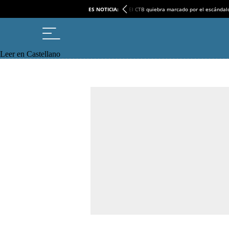
ES NOTICIA:
El CTB quiebra marcado por el escándal
Leer en Castellano