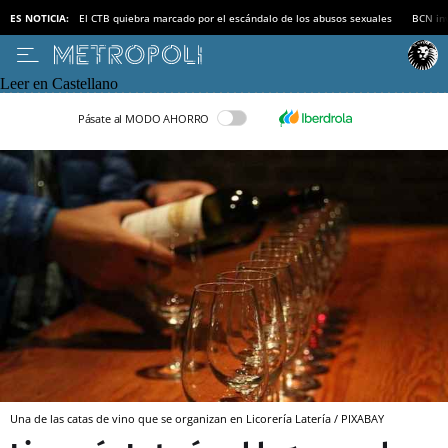
ES NOTICIA:
El CTB quiebra marcado por el escándalo de los abusos sexuales
BCN inv
Leer en Castellano
Pásate al MODO AHORRO
Una de las catas de vino que se organizan en Licorería Latería / PIXABAY