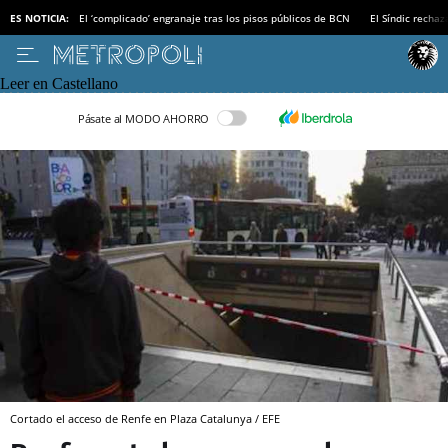
ES NOTICIA:
El ‘complicado’ engranaje tras los pisos públicos de BCN
El Síndic recha
Leer en Castellano
Pásate al MODO AHORRO
Cortado el acceso de Renfe en Plaza Catalunya / EFE