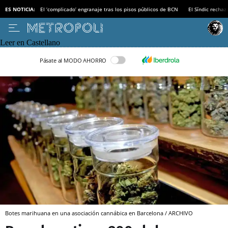
ES NOTICIA:
El ‘complicado’ engranaje tras los pisos públicos de BCN
El Síndic recha
Leer en Castellano
Pásate al MODO AHORRO
Botes marihuana en una asociación cannábica en Barcelona / ARCHIVO