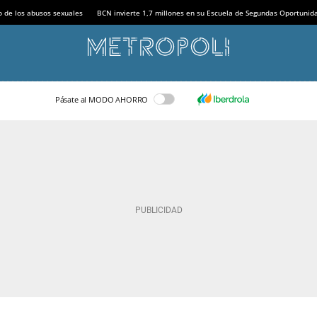
o de los abusos sexuales
BCN invierte 1,7 millones en su Escuela de Segundas Oportunid
Pásate al MODO AHORRO