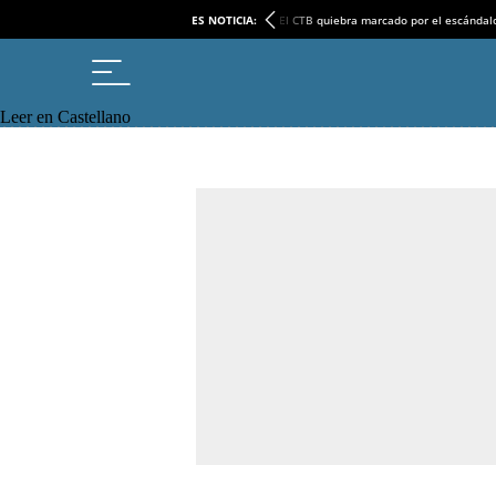
ES NOTICIA:
El CTB quiebra marcado por el escándal
Leer en Castellano