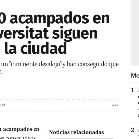
00 acampados en
versitat siguen
la ciudad
 un "inminente desalojo" y han conseguido que
a
Me
CDR
en acampados en
Noticias relacionadas
ías consecutivos