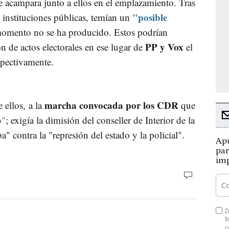
 acampara junto a ellos en el emplazamiento. Tras
"posible
instituciones públicas, temían un
momento no se ha producido. Estos podrían
PP y Vox
n de actos electorales en ese lugar de
el
spectivamente.
marcha convocada por los CDR
 ellos, a la
que
o"
; exigía la dimisión del conseller de Interior de la
" contra la "represión del estado y la policial".
Apú
par
imp
D
M
c