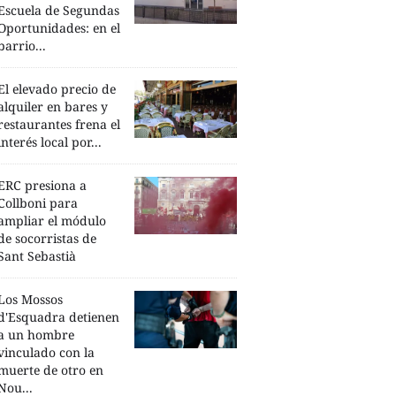
Escuela de Segundas
Oportunidades: en el
barrio...
El elevado precio de
alquiler en bares y
restaurantes frena el
interés local por...
ERC presiona a
Collboni para
ampliar el módulo
de socorristas de
Sant Sebastià
Los Mossos
d'Esquadra detienen
a un hombre
vinculado con la
muerte de otro en
Nou...