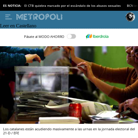
ES NOTICIA:
El CTB quiebra marcado por el escándalo de los abusos sexuales
BCN inv
Leer en Castellano
Pásate al MODO AHORRO
Los catalanes están acudiendo masivamente a las urnas en la jornada electoral del
21-D / EFE