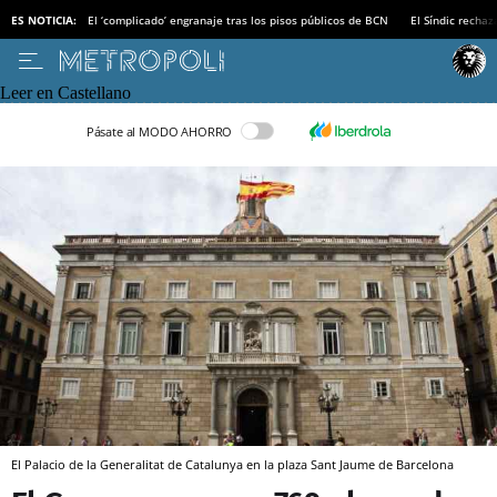
ES NOTICIA:
El ‘complicado’ engranaje tras los pisos públicos de BCN
El Síndic recha
Leer en Castellano
Pásate al MODO AHORRO
El Palacio de la Generalitat de Catalunya en la plaza Sant Jaume de Barcelona